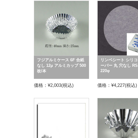
フジアルミケース 6F 合紙
リンベシート シリコ
なし 12μ アルミカップ 500
ーパー 丸 穴なし RS-
220φ
枚/本
価格：¥2,003(税込)
価格：¥4,227(税込)