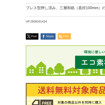
プレス型押し済み、三層和紙（底径100mm）
UP:2606201434
Post
Share
RSS