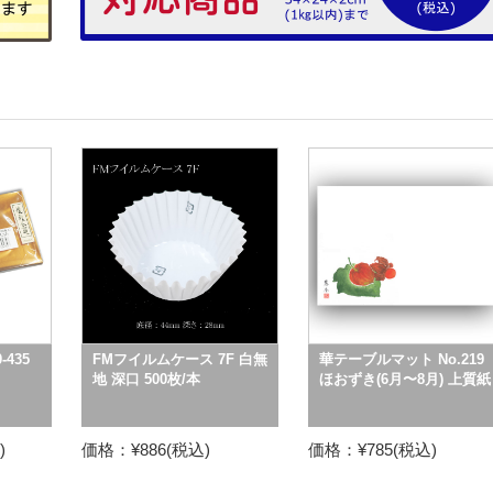
-435
FMフイルムケース 7F 白無
華テーブルマット No.219
地 深口 500枚/本
ほおずき(6月〜8月) 上質紙
)
価格：¥886(税込)
価格：¥785(税込)