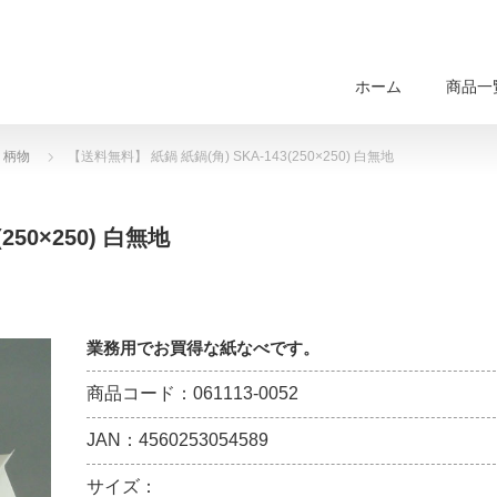
ホーム
商品一
・柄物
【送料無料】 紙鍋 紙鍋(角) SKA-143(250×250) 白無地
250×250) 白無地
業務用でお買得な紙なべです。
商品コード：061113-0052
JAN：4560253054589
サイズ：