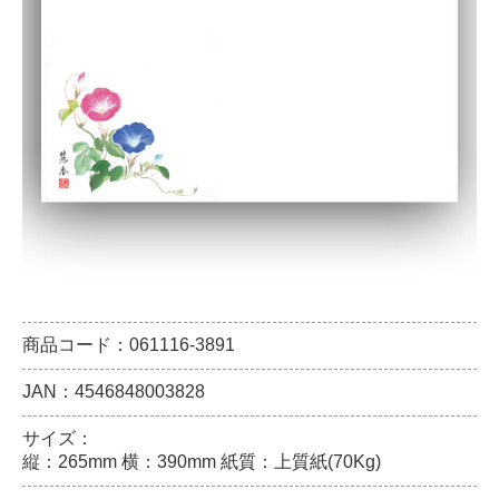
商品コード：061116-3891
JAN：4546848003828
サイズ：
縦：265mm 横：390mm 紙質：上質紙(70Kg)