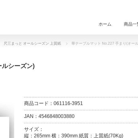
ホーム
商品一
尺三まっと オールシーズン 上質紙
華テーブルマット No.227 手まり(オー
ールシーズン)
商品コード：061116-3951
JAN：4546848003880
サイズ：
縦：265mm 横：390mm 紙質：上質紙(70Kg)