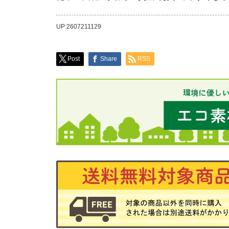
UP:2607211129
Post
Share
RSS