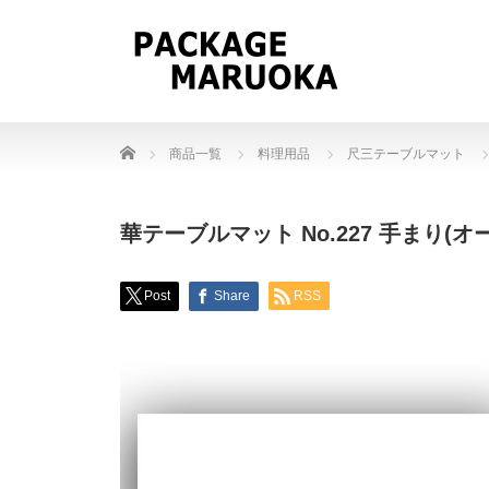
Home
商品一覧
料理用品
尺三テーブルマット
華テーブルマット No.227 手まり(オ
Post
Share
RSS