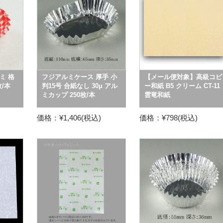
ミ 格
フジアルミケース 厚手 小
【メール便対象】高級コピ
枚/本
判15号 合紙なし 30μ アル
ー和紙 B5 クリーム CT-11
ミカップ 250枚/本
雲竜和紙
価格：¥1,406(税込)
価格：¥798(税込)