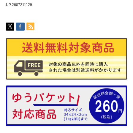
UP:2607211129