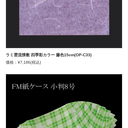
ラミ雲流懐敷 四季彩カラー 藤色15cm(OP-C33)
価格：¥7,186(税込)