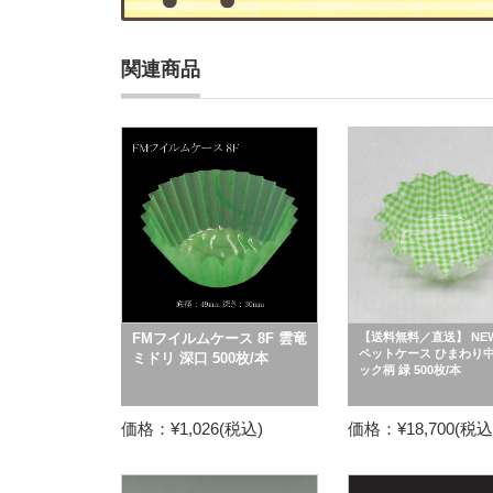
関連商品
FMフイルムケース 8F 雲竜
【送料無料／直送】 NE
ペットケース ひまわり中
ミドリ 深口 500枚/本
ック柄 緑 500枚/本
価格：¥1,026(税込)
価格：¥18,700(税込