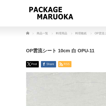
Home
商品一覧
料理用品
料理敷紙
OP雲流シ
OP雲流シート 10cm 白 OPU-11
Post
Share
RSS