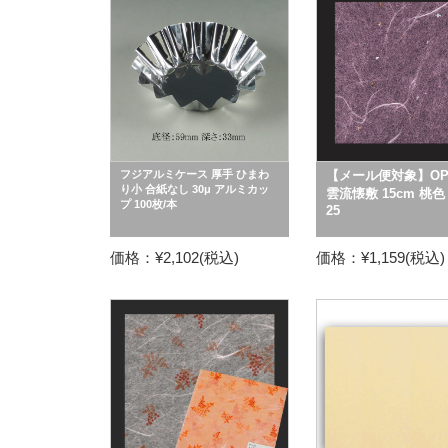
フジアルミケース 厚手 ひまわ
【メール便対象】O
り小 合紙なし 30μ アルミカッ
雲流懐敷 15cm 桃色 
プ 100枚/本
25
価格：¥2,102(税込)
価格：¥1,159(税込)