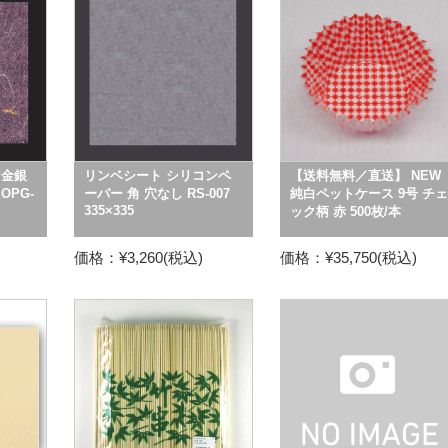
P金銀
リンベシート シリコンペ
【送料無料／直送】 NEW
OPG-
ーパー 角 穴なし RS-007
純白ペットケース 9号 チェ
335×335
ック柄 赤 500枚/本
価格：¥3,260(税込)
価格：¥35,750(税込)