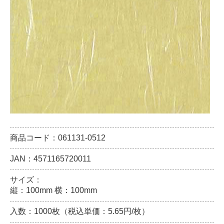
商品コード：061131-0512
JAN：4571165720011
サイズ：
縦：100mm 横：100mm
入数：1000枚（税込単価：5.65円/枚）