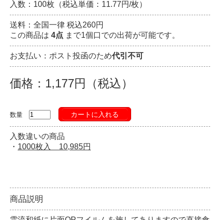
入数：100枚（税込単価：11.77円/枚）
送料：全国一律 税込260円
この商品は
4点
まで1個口での出荷が可能です。
お支払い：ポスト投函のため
代引不可
価格：1,177円（税込）
カートに入れる
数量
入数違いの商品
・
1000枚入 10,985円
商品説明
雲流和紙に片面OPフイルムを施してありますので直接食