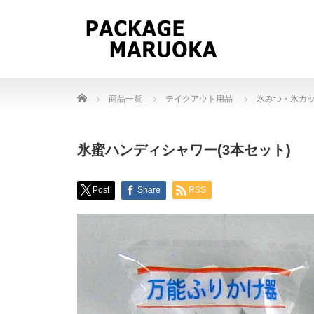
Home
商品一覧
テイクアウト用品
氷みつ・氷カ
氷蜜ハンディシャワー(3本セット)
Post
Share
RSS