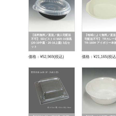
【送料無料／直送／個人宅配送
【地域により無料／直送
不可】 SDビストロ M20-16深黒
宅配送不可】 TRカレー
(20-16中蓋・20-16上蓋) 3点セ
TR-160H アイボリー本
ット
価格：¥52,969(税込)
価格：¥21,165(税込