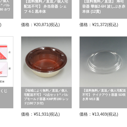
／個人
【送料無料／直送／個人宅
【送料無料／直送】 寿司
” パル
配送不可】 弁当容器 シェ
容器 華板2-6H 波しぶき赤
80 ホワ
フ 4-1 黒本体
本体 (12貫)
)
価格：¥20,871(税込)
価格：¥21,372(税込)
だくじ
【地域により無料／直送／個人
【送料無料／直送／個人宅配送
宅配送不可】 “2点セット” パル
不可】 テイクアウト容器 SD咲
プモールド容器 KMP丼180 レッ
き丼 M13 蓋
ド(180フタ付)
価格：¥51,931(税込)
価格：¥13,469(税込)