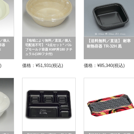
／個人
【地域により無料／直送／個人
【送料無料／直送】 耐寒
容器
宅配送不可】 “2点セット” パル
耐熱容器 TR-32H 黒
体
プモールド容器 KMP丼180 ナチ
ュラル(180フタ付)
)
価格：¥51,931(税込)
価格：¥85,340(税込)