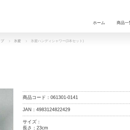
ホーム
商品一
ップ
氷蜜
氷蜜ハンディシャワー(3本セット)
商品コード：061301-0141
JAN：4983124822429
サイズ：
長さ：23cm