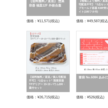
【送料無料／直送】 惣菜
【地域により無料／直送
宅配送不可】 “2点セット
容器 福皿12F 外嵌合蓋
プモールド容器 KMP丼1
イト(180フタ付)
価格：¥11,571(税込)
価格：¥49,587(税込
【送料無料／直送／個人宅配送
箸袋 No.6084 あみ
不可】 “2点セット” 惣菜容器
TPデリグー 19-19 バウムBR・
蓋付セット
価格：¥26,715(税込)
価格：¥526(税込)