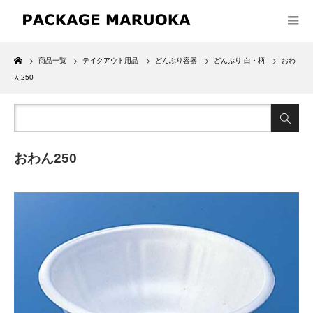
Home
商品一覧
テイクアウト用品
どんぶり容器
どんぶり 白・柄
おわ
ん250
おわん250