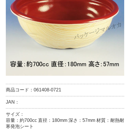
商品コード：061408-0721
JAN：
サイズ：
容量：約700cc 直径：180mm 深さ：57mm 材質：耐熱耐
寒発泡シート