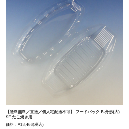
【送料無料／直送／個人宅配送不可】 フードパック F-舟形(大)
SE たこ焼き用
価格：¥18,466(税込)