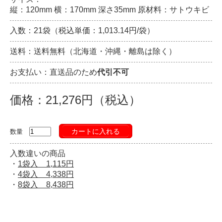
縦：120mm 横：170mm 深さ35mm 原材料：サトウキビ
入数：21袋（税込単価：1,013.14円/袋）
送料：送料無料（北海道・沖縄・離島は除く）
お支払い：直送品のため
代引不可
価格：21,276円（税込）
カートに入れる
数量
入数違いの商品
・
1袋入 1,115円
・
4袋入 4,338円
・
8袋入 8,438円