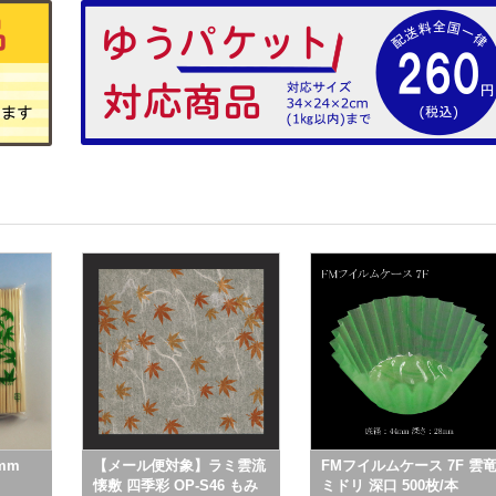
mm
【メール便対象】ラミ雲流
FMフイルムケース 7F 雲
懐敷 四季彩 OP-S46 もみ
ミドリ 深口 500枚/本