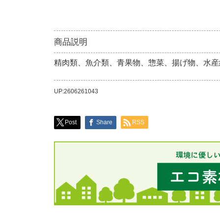
商品説明
精肉類、魚介類、青果物、惣菜、揚げ物、水産
UP:2606261043
Post
Share
RSS