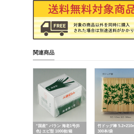
関連商品
“国産” バラン 海老1号(B
竹ドッグ棒 5.2×210
色) エビ型 1000枚/箱
300本/袋