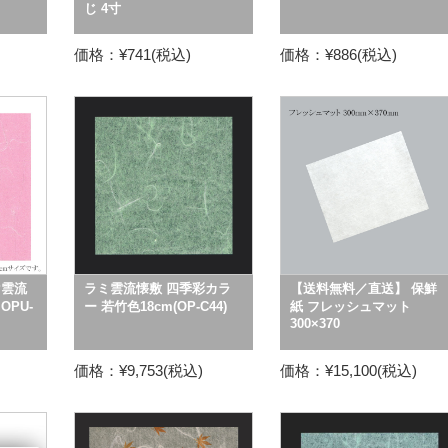
じ 4寸
価格：¥741(税込)
価格：¥886(税込)
P雲流
ラミ雲流懐敷 四季彩カラ
【送料無料／直送】 保鮮
OPU-
ー 若竹色18cm(OP-C44)
紙 フレッシュマット
300×370
価格：¥9,753(税込)
価格：¥15,100(税込)