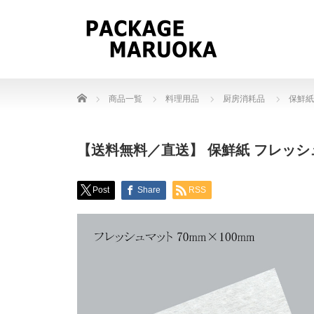
Home
商品一覧
料理用品
厨房消耗品
保鮮紙
【送料無料／直送】 保鮮紙 フレッシュマ
Post
Share
RSS