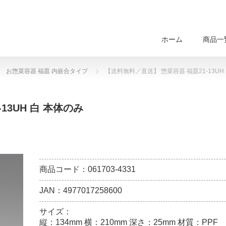
ホーム
商品一
お惣菜容器 福皿 内嵌合タイプ
【送料無料／直送】 惣菜容器 福皿21-13UH
13UH 白 本体のみ
商品コード：061703-4331
JAN：4977017258600
サイズ：
縦：134mm 横：210mm 深さ：25mm 材質：PPF