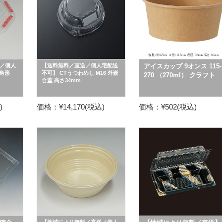
／個人
【送料無料／直送／個人宅配送
アイスカップ 9オンス 115-
八角形
不可】 CTうつわめし M16 外嵌
270 （270ml） クラフト
合蓋 高さ34mm
)
価格：¥14,170(税込)
価格：¥502(税込)