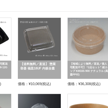
宅配送
【送料無料／直送】 惣菜
【地域により無料／直送／個人
-12G
宅配送不可】 “2点セット” 紙カ
容器 福皿18UF 内嵌合蓋
ップ KM165-900 ナチュラル (高
蓋PP付)
)
価格：¥10,069(税込)
価格：¥36,308(税込)