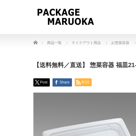
Home
商品一覧
テイクアウト用品
お惣菜容器
【送料無料／直送】 惣菜容器 福皿21-
Post
Share
RSS