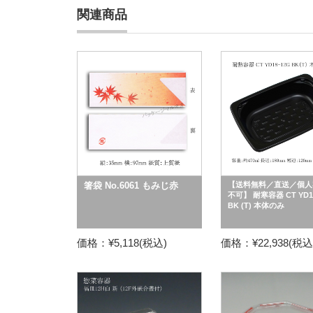
関連商品
箸袋 No.6061 もみじ赤
【送料無料／直送／個人
不可】 耐寒容器 CT YD18
BK (T) 本体のみ
価格：¥5,118(税込)
価格：¥22,938(税込