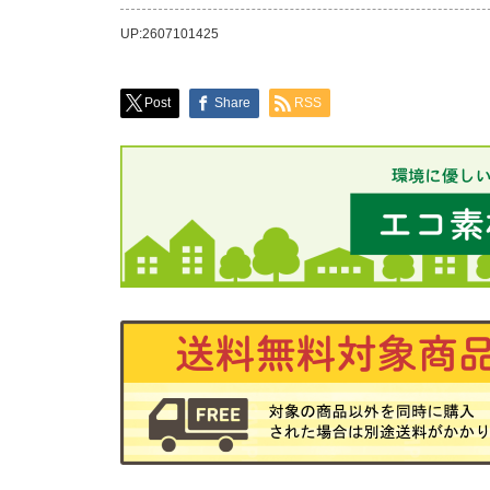
UP:2607101425
Post
Share
RSS