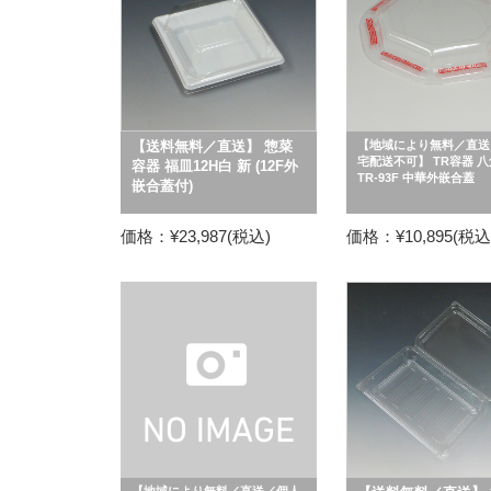
【送料無料／直送】 惣菜
【地域により無料／直送
宅配送不可】 TR容器 
容器 福皿12H白 新 (12F外
TR-93F 中華外嵌合蓋
嵌合蓋付)
価格：¥23,987(税込)
価格：¥10,895(税込