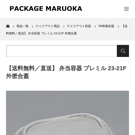
Home
商品一覧
テイクアウト用品
テイクアウト容器
TR和風容器
【送
料無料／直送】 弁当容器 プレミル 23-21F 外篏合蓋
【送料無料／直送】 弁当容器 プレミル 23-21F
外篏合蓋