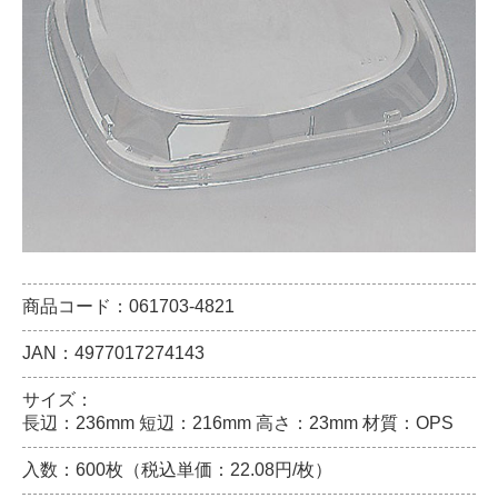
商品コード：061703-4821
JAN：4977017274143
サイズ：
長辺：236mm 短辺：216mm 高さ：23mm 材質：OPS
入数：600枚（税込単価：22.08円/枚）