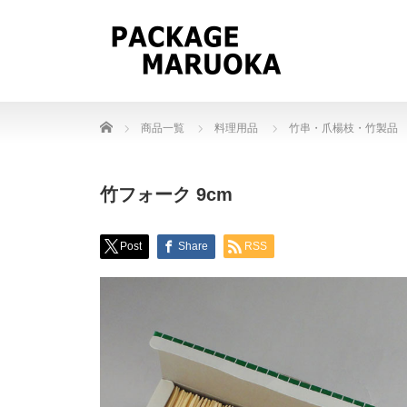
Home
商品一覧
料理用品
竹串・爪楊枝・竹製品
竹フォーク 9cm
Post
Share
RSS