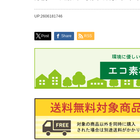
UP:2606181746
Post
Share
RSS