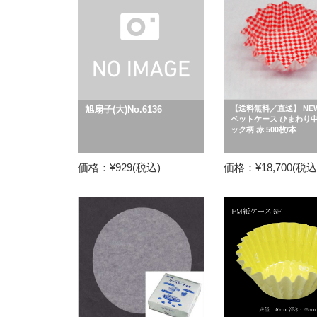
旭扇子(大)No.6136
【送料無料／直送】 NE
ペットケース ひまわり中
ック柄 赤 500枚/本
価格：¥929(税込)
価格：¥18,700(税込