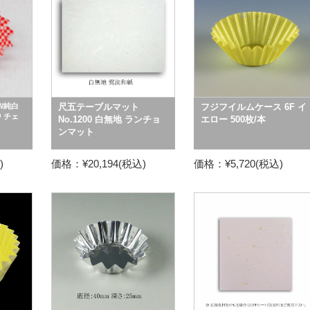
W純白
尺五テーブルマット
フジフイルムケース 6F イ
 チェ
No.1200 白無地 ランチョ
エロー 500枚/本
ンマット
)
価格：¥20,194(税込)
価格：¥5,720(税込)