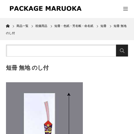
Home
商品一覧
祝儀用品
短冊・色紙・芳名帳・命名紙
短冊
短冊 無地
のし付
短冊 無地 のし付