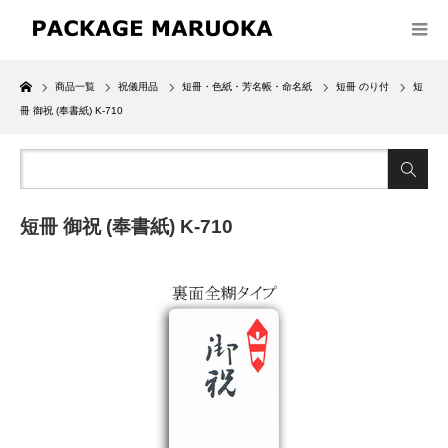
Home
商品一覧
祝儀用品
短冊・色紙・芳名帳・命名紙
短冊 のり付
短
冊 御祝 (奉書紙) K-710
短冊 御祝 (奉書紙) K-710