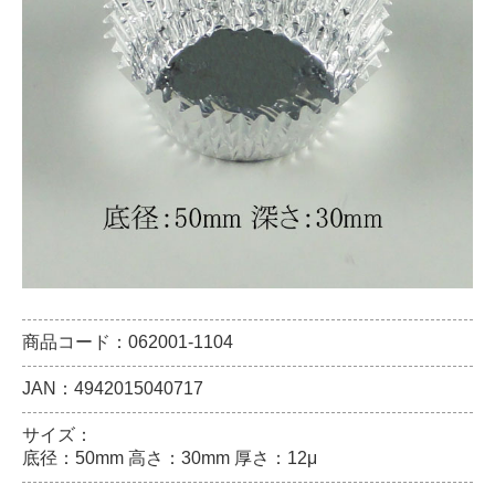
商品コード：062001-1104
JAN：4942015040717
サイズ：
底径：50mm 高さ：30mm 厚さ：12μ