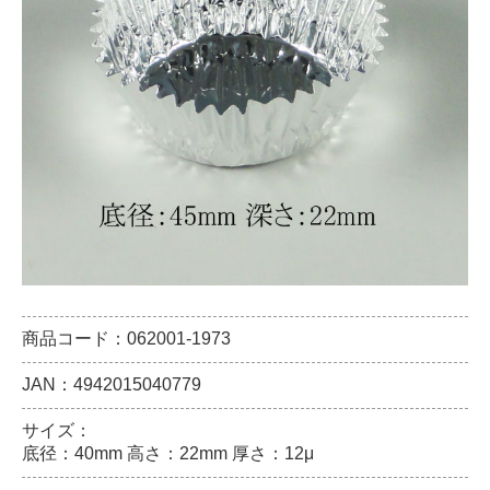
商品コード：062001-1973
JAN：4942015040779
サイズ：
底径：40mm 高さ：22mm 厚さ：12μ