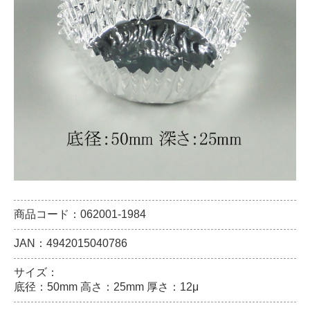
商品コード：062001-1984
JAN：4942015040786
サイズ：
底径：50mm 高さ：25mm 厚さ：12μ