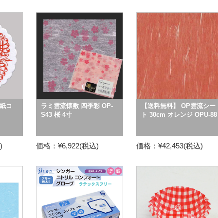
紙コ
ラミ雲流懐敷 四季彩 OP-
【送料無料】 OP雲流シー
S43 桜 4寸
ト 30cm オレンジ OPU-88
)
価格：¥6,922(税込)
価格：¥42,453(税込)