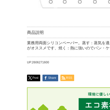
商品説明
業務用両面シリコンペーパー。蒸す：蒸気を適
がオススメです、焼く：熱に強いのでパン・ケ
UP:2606271600
Post
Share
RSS