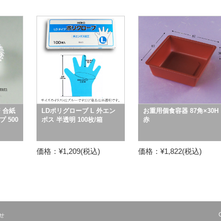
 合紙
LDポリグローブ L 外エン
お重用個食容器 87角×30H
 500
ボス 半透明 100枚/箱
赤
価格：¥1,209(税込)
価格：¥1,822(税込)
せ