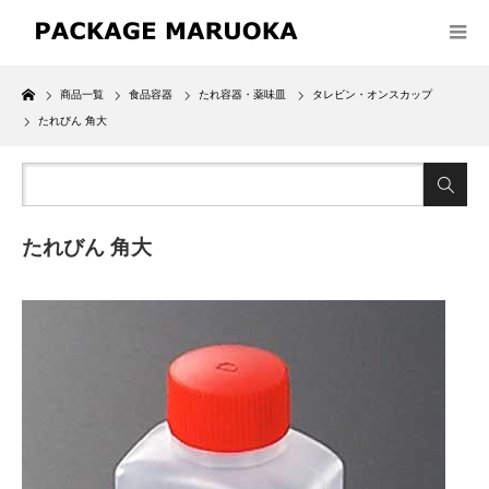
Home
商品一覧
食品容器
たれ容器・薬味皿
タレビン・オンスカップ
たれびん 角大
たれびん 角大