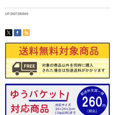
UP:2607280940