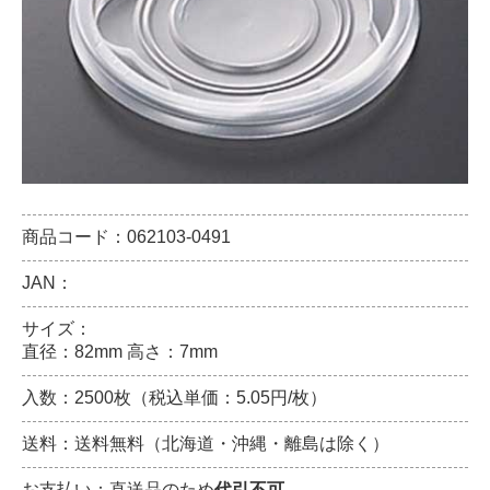
商品コード：062103-0491
JAN：
サイズ：
直径：82mm 高さ：7mm
入数：2500枚（税込単価：5.05円/枚）
送料：送料無料（北海道・沖縄・離島は除く）
お支払い：直送品のため
代引不可