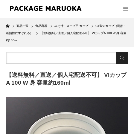
Home
商品一覧
食品容器
みそ汁・スープ用 カップ
CT製VIカップ（耐熱・
断熱性にすぐれる）
【送料無料／直送／個人宅配送不可】 VIカップA 100 W 身 容量
約160ml
【送料無料／直送／個人宅配送不可】 VIカップ
A 100 W 身 容量約160ml