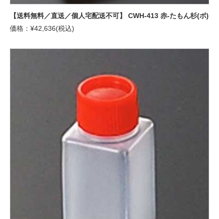
【送料無料／直送／個人宅配送不可】 CWH-413 赤-たもん杉(ボ)
価格：¥42,636(税込)