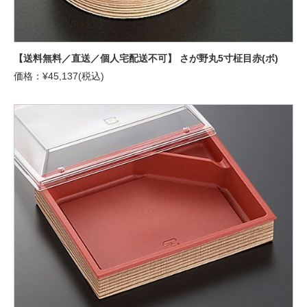
【送料無料／直送／個人宅配送不可】 さが野丸5寸柾目赤(ボ)
価格：¥45,137(税込)