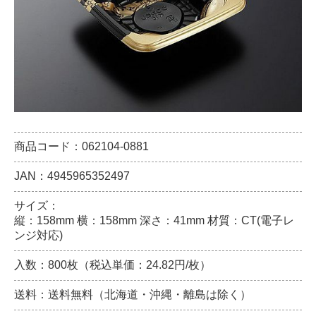
商品コード：062104-0881
JAN：4945965352497
サイズ：
縦：158mm 横：158mm 深さ：41mm 材質：CT(電子レ
ンジ対応)
入数：800枚（税込単価：24.82円/枚）
送料：送料無料（北海道・沖縄・離島は除く）