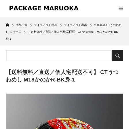
Home
商品一覧
テイクアウト用品
テイクアウト容器
弁当容器 CTうつわめ
し シリーズ
【送料無料／直送／個人宅配送不可】 CTうつわめし M18かのかR-BK
身-1
【送料無料／直送／個人宅配送不可】 CTうつ
わめし M18かのかR-BK身-1