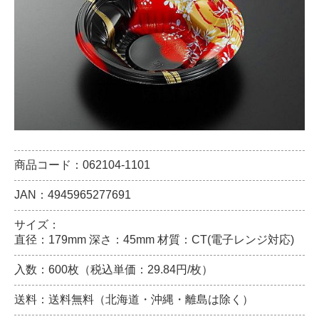
商品コード：062104-1101
JAN：4945965277691
サイズ：
直径：179mm 深さ：45mm 材質：CT(電子レンジ対応)
入数：600枚（税込単価：29.84円/枚）
送料：送料無料（北海道・沖縄・離島は除く）