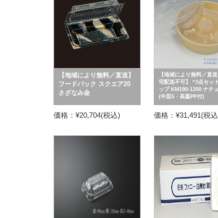
【地域により無料／直送】
【地域により無料／直送
宅配送不可】 “3点セット
フードパック スクエア20
ップ KM190-1200 ナ
さざなみ金
(中皿5・高蓋PP付)
価格：¥20,704(税込)
価格：¥31,491(税込