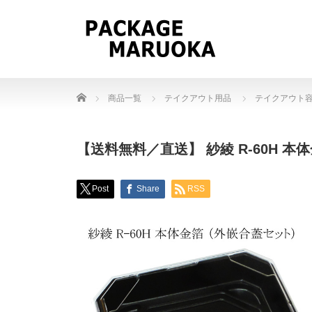
Home
商品一覧
テイクアウト用品
テイクアウト
【送料無料／直送】 紗綾 R-60H 本
Post
Share
RSS