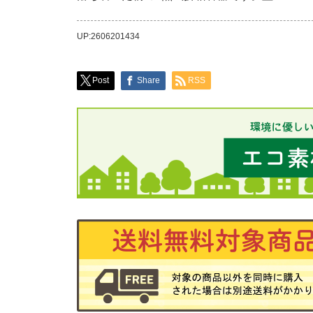
UP:2606201434
Post
Share
RSS