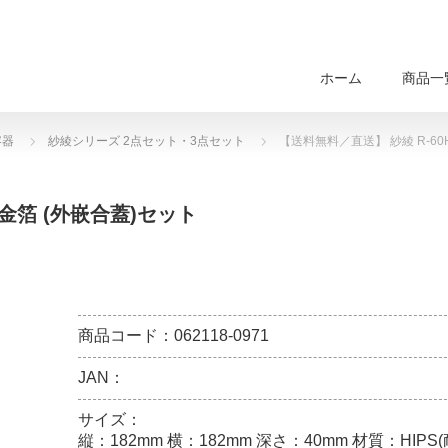
ホーム
商品一
容器
紗綾シリーズ 2点セット・3点セット
【送料無料／直送】 紗綾 R-60
体金箔 (外嵌合蓋)セット
商品コード：062118-0971
JAN：
サイズ：
縦：182mm 横：182mm 深さ：40mm 材質：HIPS(