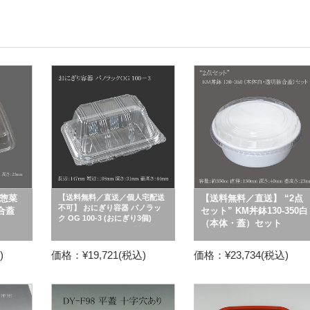
惣菜
【送料無料／直送／個人宅配送
【送料無料／直送】 “2点
不可】 おにぎり容器 パノラッ
嵌合蓋
セット” KM丼鉢130-350白
ク OG 100-3 (おにぎり3個)
（本体・蓋）セット
)
価格：¥19,721(税込)
価格：¥23,734(税込)