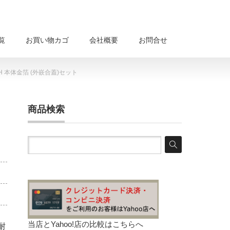
覧
お買い物カゴ
会社概要
お問合せ
H 本体金箔 (外嵌合蓋)セット
商品検索
当店とYahoo!店の比較は
こちらへ
耐