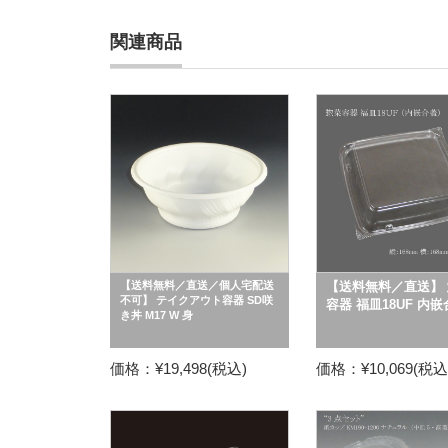
関連商品
【送料無料／直送／個人宅配送
【送料無料／直送】 
不可】 テイクアウト容器 SD咲
容器 福皿18UF 内
き丼 M17 W 身
価格：¥19,498(税込)
価格：¥10,069(税込