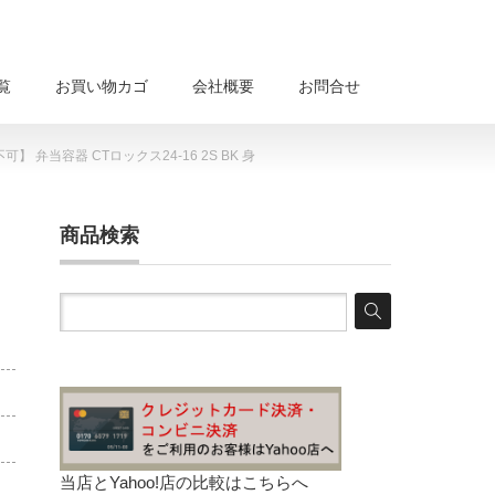
覧
お買い物カゴ
会社概要
お問合せ
弁当容器 CTロックス24-16 2S BK 身
商品検索
当店とYahoo!店の比較は
こちらへ