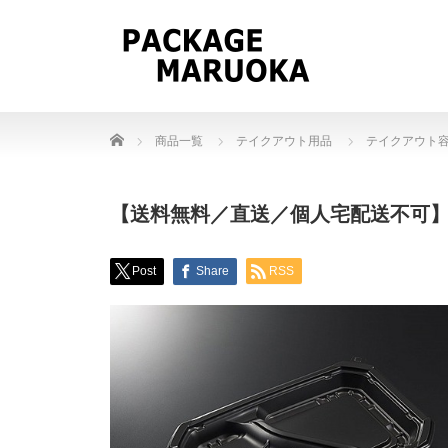
Home
商品一覧
テイクアウト用品
テイクアウト
【送料無料／直送／個人宅配送不可】 弁当
Post
Share
RSS