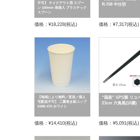
不可】 テイクアウト用 スプー
R-708 中仕切
ン 160mm 単袋入 プラスチック
スプーン
価格：¥18,228(税込)
価格：¥7,317(税込)
【地域により無料／直送／個人
“国産” SPS製 リユ
宅配送不可】 二重巻き紙コップ
23cm 六角黒(10膳)
KMR-470 ホワイト
価格：¥14,410(税込)
価格：¥5,091(税込)