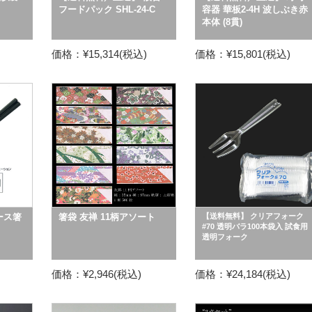
フードパック SHL-24-C
容器 華板2-4H 波しぶき赤
本体 (8貫)
価格：¥15,314(税込)
価格：¥15,801(税込)
ース箸
箸袋 友禅 11柄アソート
【送料無料】 クリアフォーク
#70 透明バラ100本袋入 試食用
透明フォーク
価格：¥2,946(税込)
価格：¥24,184(税込)