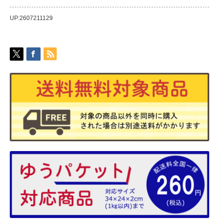
UP:2607211129