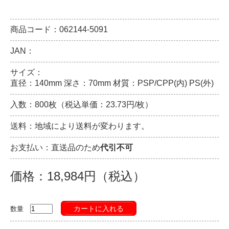
商品コード：062144-5091
JAN：
サイズ：
直径：140mm 深さ：70mm 材質：PSP/CPP(内) PS(外)
入数：800枚（税込単価：23.73円/枚）
送料：地域により送料が変わります。
お支払い：直送品のため
代引不可
価格：18,984円（税込）
カートに入れる
数量