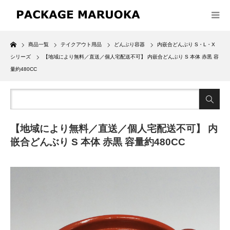
Home
商品一覧
テイクアウト用品
どんぶり容器
内嵌合どんぶり S・L・X
シリーズ
【地域により無料／直送／個人宅配送不可】 内嵌合どんぶり S 本体 赤黒 容
量約480CC
【地域により無料／直送／個人宅配送不可】 内
嵌合どんぶり S 本体 赤黒 容量約480CC