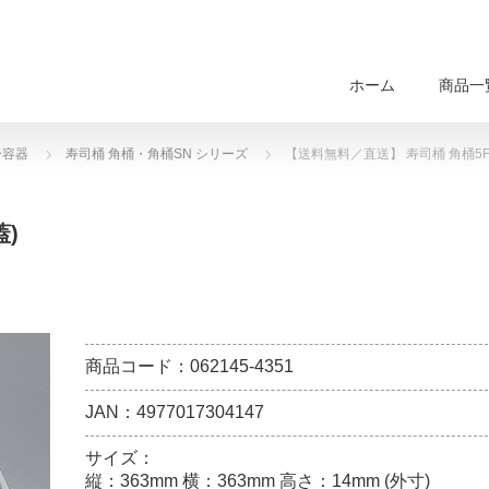
ホーム
商品一
身容器
寿司桶 角桶・角桶SN シリーズ
【送料無料／直送】 寿司桶 角桶5F 
蓋)
商品コード：062145-4351
JAN：4977017304147
サイズ：
縦：363mm 横：363mm 高さ：14mm (外寸)