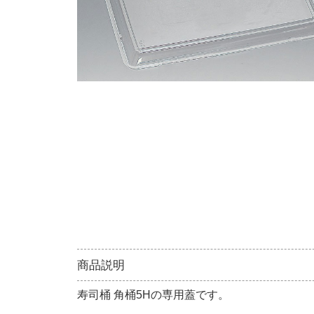
商品説明
寿司桶 角桶5Hの専用蓋です。