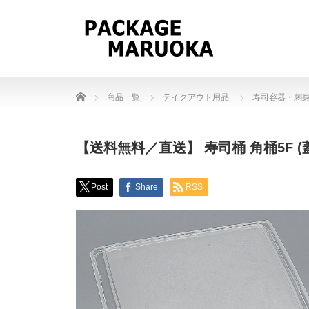
Home
商品一覧
テイクアウト用品
寿司容器・刺
【送料無料／直送】 寿司桶 角桶5F (
Post
Share
RSS