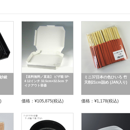
紗綾
【送料無料／直送】 ピザ箱 SP-
ミニ37日本の色ひいろ 竹
4 12インチ 32.5cm×32.5cm テ
天削21cm詰め (JAN入り)
イクアウト容器
)
価格：¥105,875(税込)
価格：¥1,178(税込)