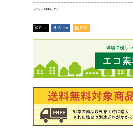
UP:2608041755
Post
Share
RSS