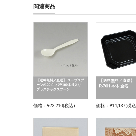
関連商品
【送料無料／直送】 スープスプ
【送料無料／直送】 
ーン#120 白 バラ100本袋入り
R-70H 本体 金箔
プラスチックスプーン
価格：¥23,210(税込)
価格：¥14,137(税込