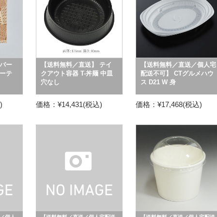
バー
【送料無料／直送】 テイ
【送料無料／直送／個人宅
アーテ
クアウト容器 T-丼麺 中皿
配送不可】 CTグルメハウ
穴なし
ス D21 W 身
)
価格：¥14,431(税込)
価格：¥17,468(税込)