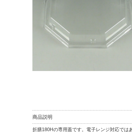
商品説明
折膳180Hの専用蓋です。電子レンジ対応では