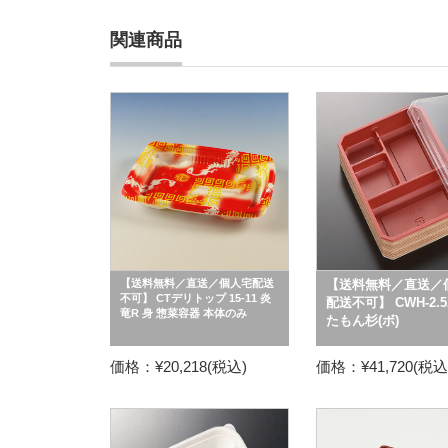
関連商品
【送料無料／直送／個人宅配送
【送料無料／直送／
不可】 CTデリトップ 15-11 炎
配送不可】 CWH-2.5
竜R 身 惣菜容器 本体のみ
たもん杉(ボ)
価格：¥20,218(税込)
価格：¥41,720(税込