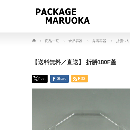
Home
商品一覧
食品容器
弁当容器
折膳シリ
【送料無料／直送】 折膳180F蓋
Post
Share
RSS