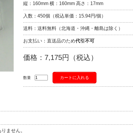
縦：160mm 横：160mm 高さ：17mm
入数：450個（税込単価：15.94円/個）
送料：送料無料（北海道・沖縄・離島は除く）
お支払い：直送品のため
代引不可
価格：7,175円（税込）
カートに入れる
数量
ありません。