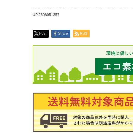
UP:2608051357
Post
Share
RSS