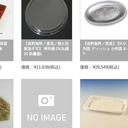
容器
【送料無料／直送／個人宅
【送料無料／直送】 DX小
体
配送不可】 寿司桶 DX丸桶
判皿 ディッシュ 小判皿 K-
5
20 防曇蓋L
)
価格：¥11,638(税込)
価格：¥28,549(税込)