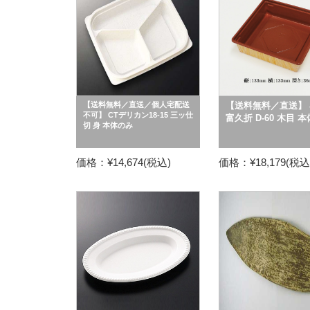
【送料無料／直送／個人宅配送
【送料無料／直送】 
不可】 CTデリカン18-15 三ッ仕
富久折 D-60 木目 本
切 身 本体のみ
価格：¥14,674(税込)
価格：¥18,179(税込