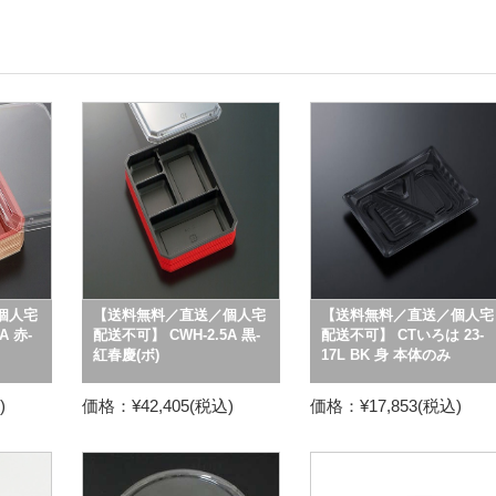
個人宅
【送料無料／直送／個人宅
【送料無料／直送／個人宅
A 赤-
配送不可】 CWH-2.5A 黒-
配送不可】 CTいろは 23-
紅春慶(ボ)
17L BK 身 本体のみ
)
価格：¥42,405(税込)
価格：¥17,853(税込)