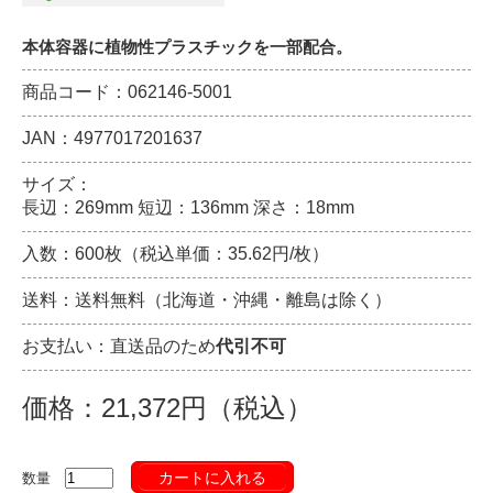
本体容器に植物性プラスチックを一部配合。
商品コード：062146-5001
JAN：4977017201637
サイズ：
長辺：269mm 短辺：136mm 深さ：18mm
入数：600枚（税込単価：35.62円/枚）
送料：送料無料（北海道・沖縄・離島は除く）
お支払い：直送品のため
代引不可
価格：21,372円（税込）
カートに入れる
数量