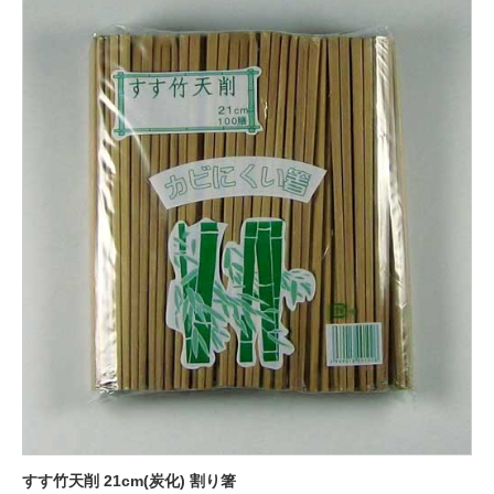
すす竹天削 21cm(炭化) 割り箸