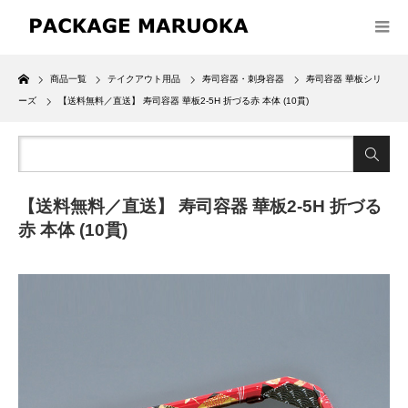
Home
商品一覧
テイクアウト用品
寿司容器・刺身容器
寿司容器 華板シリ
ーズ
【送料無料／直送】 寿司容器 華板2-5H 折づる赤 本体 (10貫)
【送料無料／直送】 寿司容器 華板2-5H 折づる
赤 本体 (10貫)