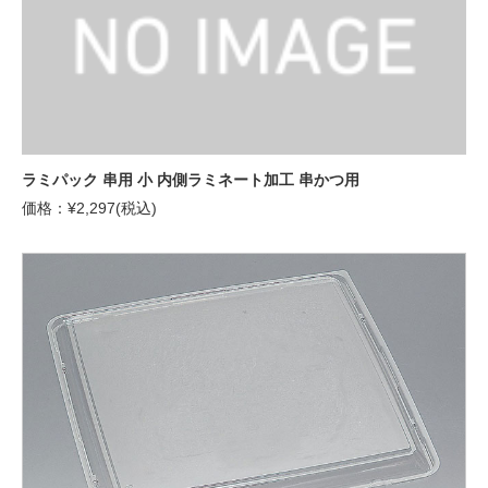
ラミパック 串用 小 内側ラミネート加工 串かつ用
価格：¥2,297(税込)