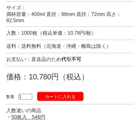
サイズ：
満杯容量：400ml 直径：98mm 底径：72mm 高さ：
82.5mm
入数：1000枚（税込単価：10.78円/枚）
送料：送料無料（北海道・沖縄・離島は除く）
お支払い：直送品のため
代引不可
価格：10,780円（税込）
カートに入れる
数量
入数違いの商品
・
50枚入 546円