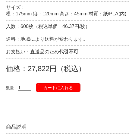
サイズ：
横：175mm 縦：120mm 高さ：45mm 材質：紙/PLA(内)
入数：600枚（税込単価：46.37円/枚）
送料：地域により送料が変わります。
お支払い：直送品のため
代引不可
価格：27,822円（税込）
カートに入れる
数量
商品説明