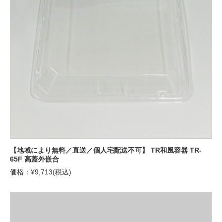
【地域により無料／直送／個人宅配送不可】 TR和風容器 TR-
65F 高蓋外嵌合
価格：¥9,713(税込)