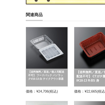
関連商品
【送料無料／直送／個人宅配送
【送料無料／直送／
不可】 フードパック パノラッ
配送不可】 CTガチ
クV15-13 白 テイクアウト容器
IK18-13 R-BS 身
価格：¥24,706(税込)
価格：¥22,665(税込