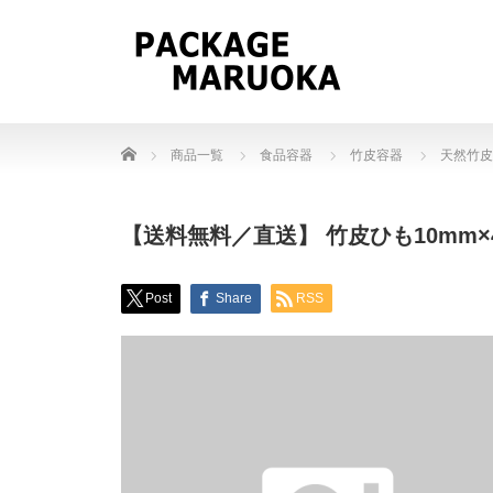
Home
商品一覧
食品容器
竹皮容器
天然竹皮
【送料無料／直送】 竹皮ひも10mm×4
Post
Share
RSS