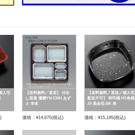
個人宅
【送料無料／直送】 仕出
【送料無料／直送／個人宅
重
し容器 優膳YN-530H あず
配送不可】 寿司桶 HS角桶
さ 本体
20 黒金箔-BK 身
)
価格：¥14,875(税込)
価格：¥15,185(税込)