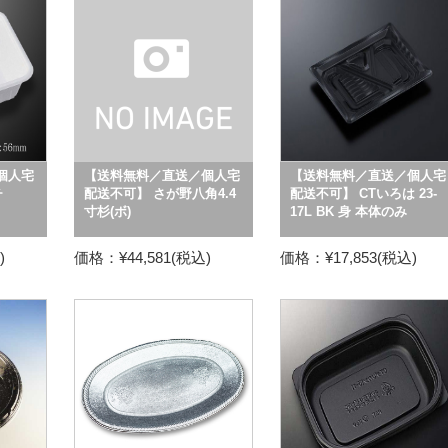
個人宅
【送料無料／直送／個人宅
【送料無料／直送／個人宅
チ
配送不可】 さが野八角4.4
配送不可】 CTいろは 23-
寸杉(ボ)
17L BK 身 本体のみ
)
価格：¥44,581(税込)
価格：¥17,853(税込)