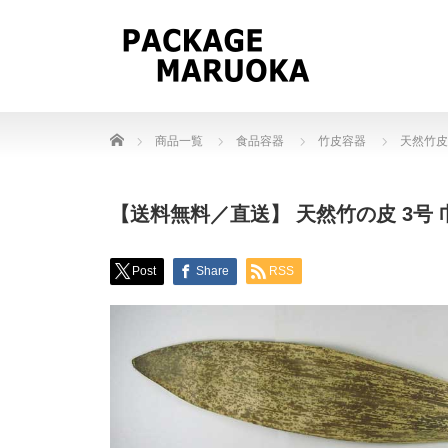
Home
商品一覧
食品容器
竹皮容器
天然竹皮
【送料無料／直送】 天然竹の皮 3号 巾
Post
Share
RSS