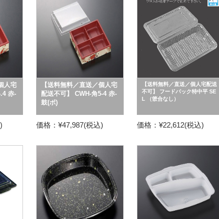
個人宅
【送料無料／直送／個人宅
【送料無料／直送／個人宅配送
不可】 フードパック特中平 SE
4 赤-
配送不可】 CWH-角5-4 赤-
L （篏合なし）
鼓(ボ)
)
価格：¥47,987(税込)
価格：¥22,612(税込)