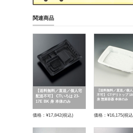
関連商品
【送料無料／直送／個人宅
【送料無料／直送／個人
不可】 CTデリトップ 18-
配送不可】 CTいろは 23-
身 惣菜容器 本体のみ
17E BK 身 本体のみ
価格：¥17,842(税込)
価格：¥16,175(税込