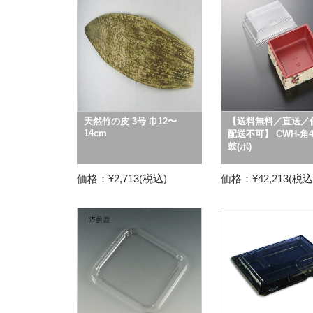
天然竹の皮 3号 巾12〜
【送料無料／直送／
14cm
配送不可】 CWH-角4.
鼓(ボ)
価格：¥2,713(税込)
価格：¥42,213(税込