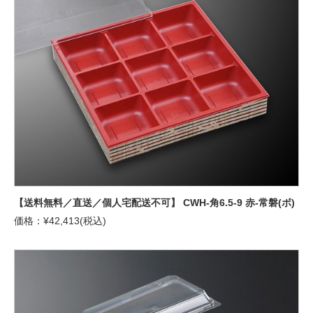
【送料無料／直送／個人宅配送不可】 CWH-角6.5-9 赤-常磐(ボ)
価格：¥42,413(税込)