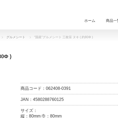
ホーム
商品一
グルメシート
“国産”グルメシート 三枚笹 ヌキ ( 約80Φ )
Φ )
商品コード：062408-0391
JAN：4580288760125
サイズ：
縦：80mm 巾：80mm