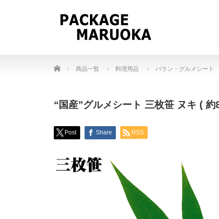
Home
商品一覧
料理用品
バラン・グルメシート
“国産”グルメシート 三枚笹 ヌキ ( 約80
Post
Share
RSS