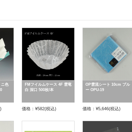
ミニ色
FMフイルムケース 4F 雲竜
OP雲流シート 10cm ブル
0
白 深口 500枚/本
ー OPU-19
)
価格：¥582(税込)
価格：¥5,646(税込)