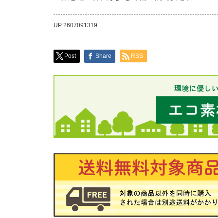
UP:2607091319
Post
Share
RSS