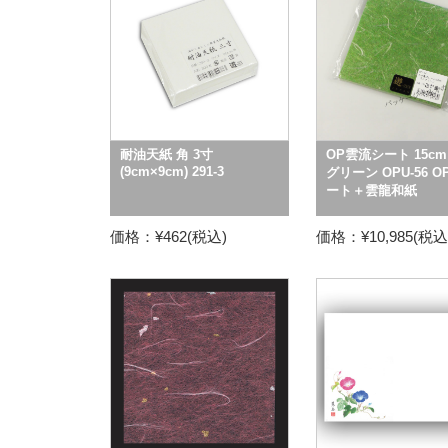
耐油天紙 角 3寸
OP雲流シート 15cm
(9cm×9cm) 291-3
グリーン OPU-56 O
ート＋雲龍和紙
価格：¥462(税込)
価格：¥10,985(税込