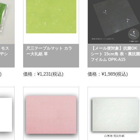
 モス
尺三テーブルマット カラ
【メール便対象】抗菌OK
PPシ
ー大礼紙 草
シート 15cm角 表・裏抗菌
フイルム OPK-A15
)
価格：¥1,231(税込)
価格：¥1,989(税込)