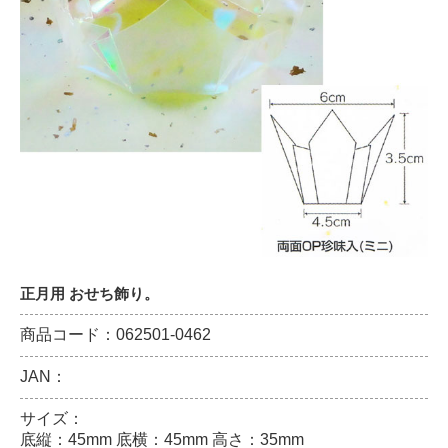
正月用 おせち飾り。
商品コード：062501-0462
JAN：
サイズ：
底縦：45mm 底横：45mm 高さ：35mm