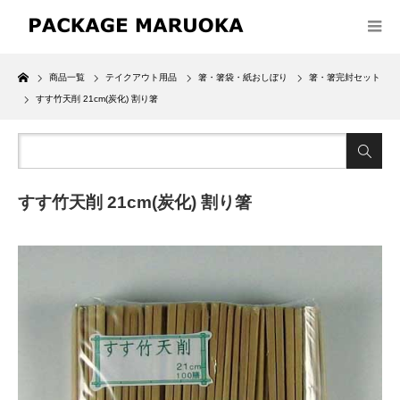
Home
商品一覧
テイクアウト用品
箸・箸袋・紙おしぼり
箸・箸完封セット
すす竹天削 21cm(炭化) 割り箸
すす竹天削 21cm(炭化) 割り箸