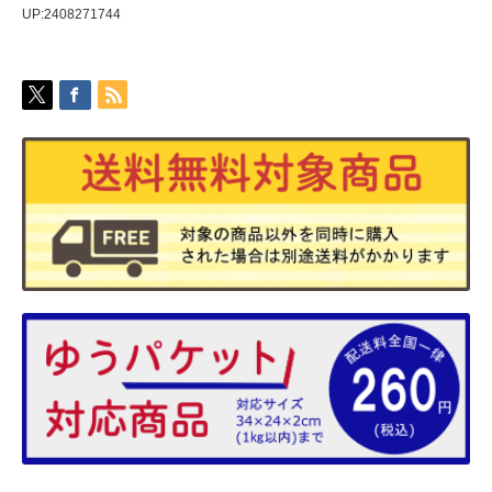
UP:2408271744