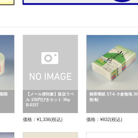
期限
【メール便対象】販促ラベ
御茶懐紙 ST-6 小倉無地 30
ル 150円びきカット 30φ
枚/帖
B-0157
価格：¥1,336(税込)
価格：¥832(税込)