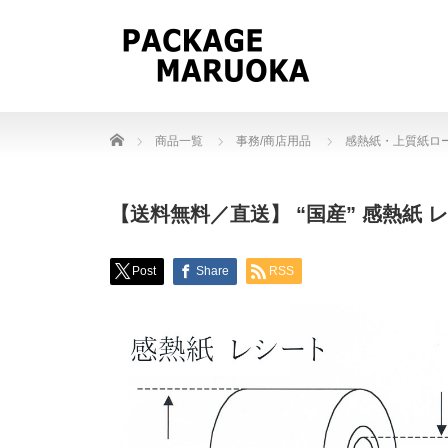
Home
商品一覧
事務/商店用品
感熱紙・上質紙ロ
【送料無料／直送】 “国産” 感熱紙 レシ
Post
Share
RSS