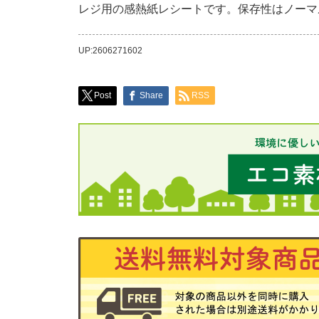
レジ用の感熱紙レシートです。保存性はノーマ
UP:2606271602
Post
Share
RSS