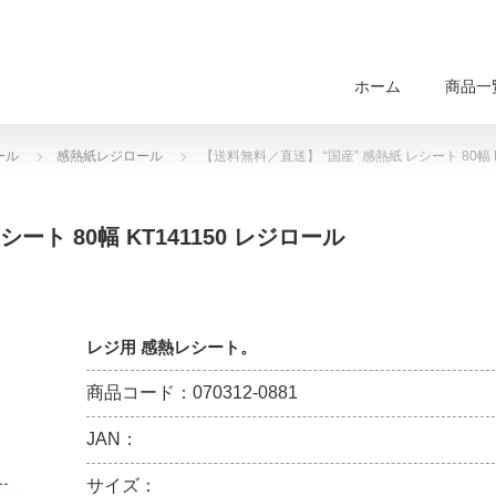
ホーム
商品一
ール
感熱紙レジロール
【送料無料／直送】 “国産” 感熱紙 レシート 80幅 K
ート 80幅 KT141150 レジロール
レジ用 感熱レシート。
商品コード：070312-0881
JAN：
サイズ：