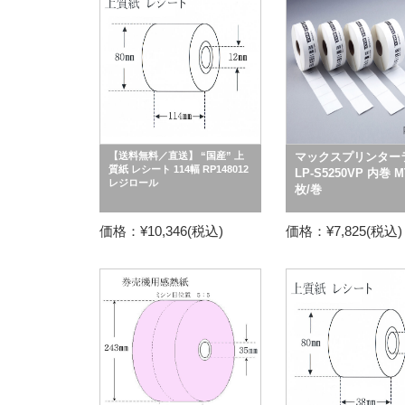
【送料無料／直送】 “国産” 上
マックスプリンター
質紙 レシート 114幅 RP148012
LP-S5250VP 内巻 M
レジロール
枚/巻
価格：¥10,346(税込)
価格：¥7,825(税込)