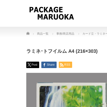
Home
商品一覧
事務/商店用品
カード立・ラミネ
ラミネｰトフイルム A4 (216×303)
Post
Share
RSS