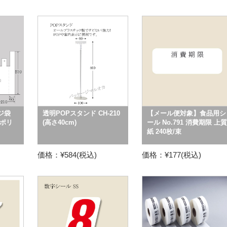
ジ袋
透明POPスタンド CH-210
【メール便対象】食品用シ
 ポリ
(高さ40cm)
ール No.791 消費期限 上質
紙 240枚/束
価格：¥584(税込)
価格：¥177(税込)