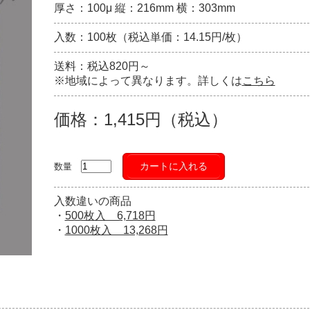
厚さ：100μ 縦：216mm 横：303mm
入数：100枚（税込単価：14.15円/枚）
送料：税込820円～
※地域によって異なります。詳しくは
こちら
価格：1,415円（税込）
カートに入れる
数量
入数違いの商品
・
500枚入 6,718円
・
1000枚入 13,268円