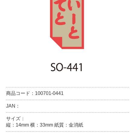
商品コード：100701-0441
JAN：
サイズ：
縦：14mm 横：33mm 紙質：金消紙