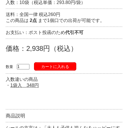
入数：10袋（税込単価：293.80円/袋）
送料：全国一律 税込260円
この商品は
2点
まで1個口での出荷が可能です。
お支払い：ポスト投函のため
代引不可
価格：2,938円（税込）
カートに入れる
数量
入数違いの商品
・
1袋入 348円
商品説明
シールの文言は：「大人も子供も皆んなをハッピーにす